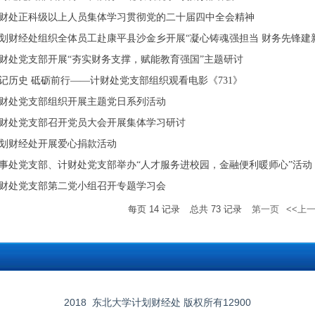
财处正科级以上人员集体学习贯彻党的二十届四中全会精神
划财经处组织全体员工赴康平县沙金乡开展“凝心铸魂强担当 财务先锋建新功
财处党支部开展“夯实财务支撑，赋能教育强国”主题研讨
记历史 砥砺前行——计财处党支部组织观看电影《731》
财处党支部组织开展主题党日系列活动
财处党支部召开党员大会开展集体学习研讨
划财经处开展爱心捐款活动
事处党支部、计财处党支部举办“人才服务进校园，金融便利暖师心”活动
财处党支部第二党小组召开专题学习会
每页
14
记录
总共
73
记录
第一页
<<上
2018
东北大学计划财经处
版权所有
12900