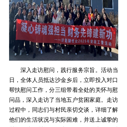
深入走访慰问，践行服务宗旨。活动当
日，全体人员抵达沙金乡后，立即投入对口
帮扶慰问工作，分三组带着全处的关怀与慰
问品，深入走访了当地五户贫困家庭。走访
过程中，同志们与村民亲切交谈，详细了解
他们的生活状况与实际困难，并送上诚挚的