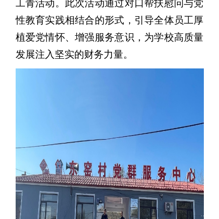
工青活动。此次活动通过对口帮扶慰问与党
性教育实践相结合的形式，引导全体员工厚
植爱党情怀、增强服务意识，为学校高质量
发展注入坚实的财务力量。